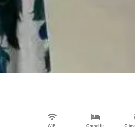
WiFi
Grand lit
Clima