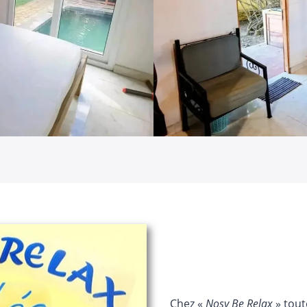
Chez «
Nosy Be Relax
» tout