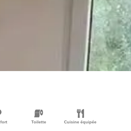
fort
Toilette
Cuisine équipée