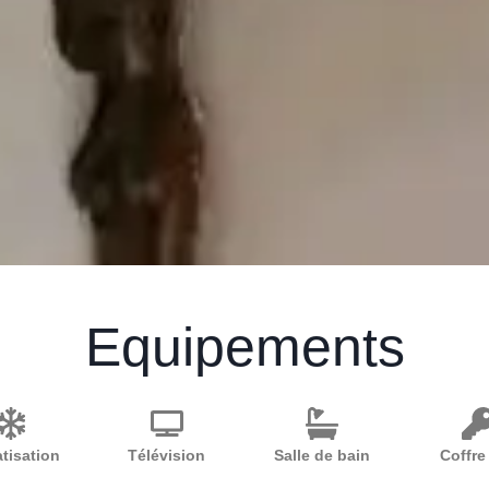
Equipements
tisation
Télévision
Salle de bain
Coffre 